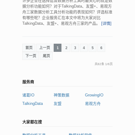
许多企业在选择运营数据分析工具时最关心的就是数
据分析功能如何？对于TalkingData、友盟+、易观方
舟三家数据分析工具分析功能的表现如何？评选标准
有哪些呢？企业服务汇在本文中将为大家对比
TalkingData、友盟+、易观方舟三家的产品。
[详情]
首页
上一页
1
2
3
4
5
6
下一页
尾页
共82条
1
/
6页
服务商
诸葛IO
神策数据
GrowingIO
TalkingData
友盟
易观方舟
大家都在搜