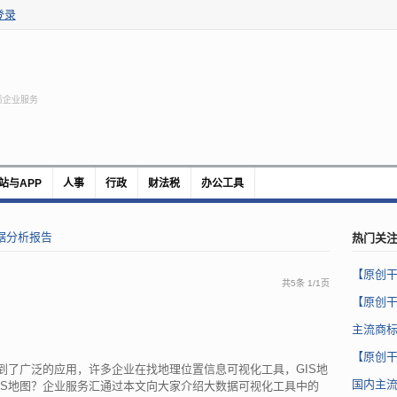
登录
质企业服务
站与APP
人事
行政
财法税
办公工具
热门关
据分析报告
【原创
共5条
1
/
1页
【原创
主流商
【原创
到了广泛的应用，许多企业在找地理位置信息可视化工具，GIS地
国内主
IS地图？企业服务汇通过本文向大家介绍大数据可视化工具中的