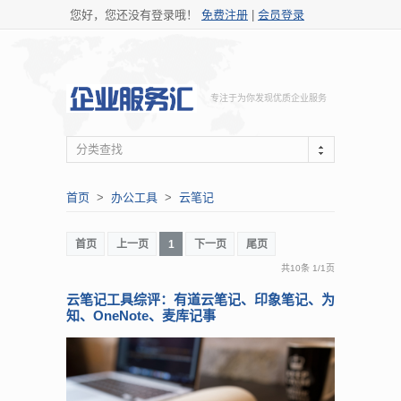
您好，您还没有登录哦！
免费注册
|
会员登录
专注于为你发现优质企业服务
分类查找
首页
>
办公工具
>
云笔记
首页
上一页
1
下一页
尾页
共10条
1
/
1页
云笔记工具综评：有道云笔记、印象笔记、为
知、OneNote、麦库记事