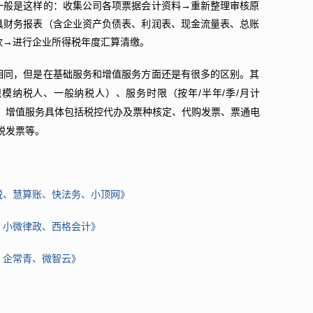
一般是这样的：收集公司各项票据会计资料→重新整理审核原
具财务报表（含企业资产负债表、利润表、现金流量表、总账
款→进行企业所得税年度汇算清缴。
相同，但是在基础服务和增值服务方面还是有很多的区别。其
/
/
/
规模纳税人、一般纳税人）、服务时限（按年
半年
季
月计
，增值服务具体包括税控代办及票种核定、代购发票、票通电
税发票等。
税、慧算账、快法务、小顶网》
、小微律政、西格会计》
、企常青、微智云》