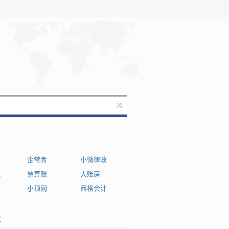
企常青
小微律政
税
慧算账
大账房
小顶网
西格会计
章