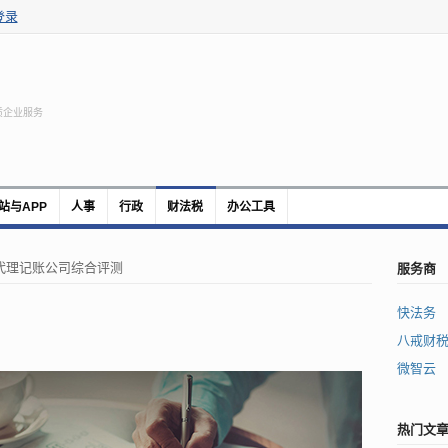
登录
质企业服务
站与APP
人事
行政
财法税
办公工具
服务商
代理记账公司综合评测
快法务
八戒财
微智云
热门文