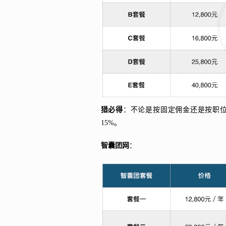
猎必得
：不论是按固定佣金还是按职
15%。
智囊团网
：