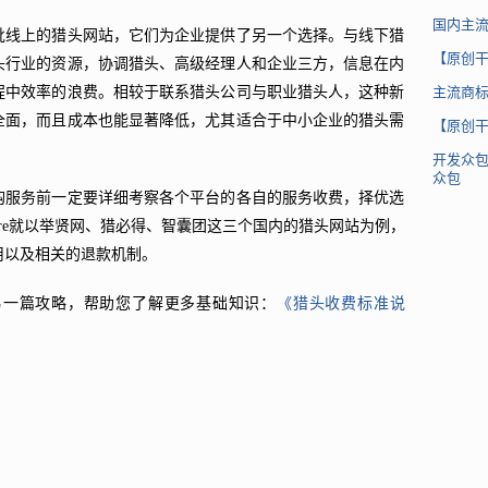
国内主
批线上的猎头网站，它们为企业提供了另一个选择。与线下猎
【原创
头行业的资源，协调猎头、高级经理人和企业三方，信息在内
程中效率的浪费。相较于联系猎头公司与职业猎头人，这种新
主流商
全面，而且成本也能显著降低，尤其适合于中小企业的猎头需
【原创
开发众
众包
购服务前一定要详细考察各个平台的各自的服务收费，择优选
more就以举贤网、猎必得、智囊团这三个国内的猎头网站为例，
用以及相关的退款机制。
另一篇攻略，帮助您了解更多基础知识：
《猎头收费标准说