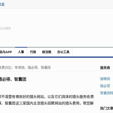
登录
质企业服务
站与APP
人事
行政
财法税
办公工具
服务商
收费对比：举贤网、猎必得、智囊团
猎聘网
猎必得、智囊团
猎必得
智囊团
都不清楚有哪些好的猎头网站，以及它们具体的猎头服务收费
得、智囊团这三家国内主流猎头招聘网站的猎头费用，帮您解
热门文