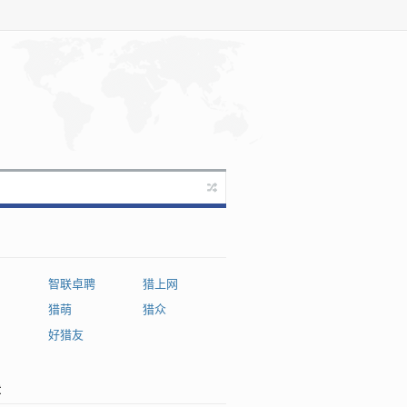
智联卓聘
猎上网
猎萌
猎众
网
好猎友
章