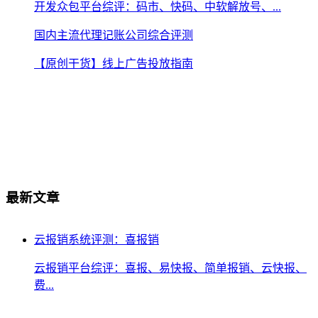
开发众包平台综评：码市、快码、中软解放号、...
国内主流代理记账公司综合评测
【原创干货】线上广告投放指南
最新文章
云报销系统评测：喜报销
云报销平台综评：喜报、易快报、简单报销、云快报、
费...