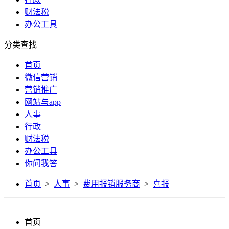
财法税
办公工具
分类查找
首页
微信营销
营销推广
网站与app
人事
行政
财法税
办公工具
你问我答
首页
>
人事
>
费用报销服务商
>
喜报
首页