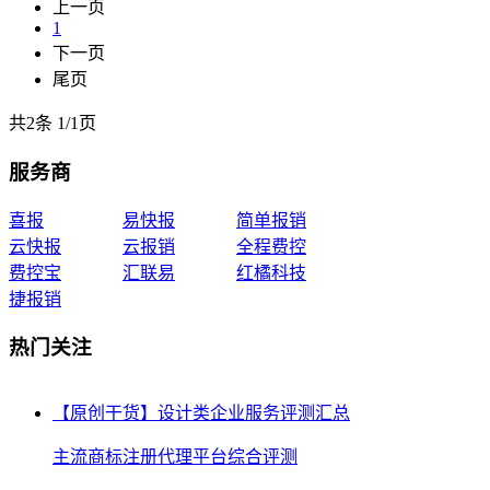
上一页
1
下一页
尾页
共2条
1
/
1页
服务商
喜报
易快报
简单报销
云快报
云报销
全程费控
费控宝
汇联易
红橘科技
捷报销
热门关注
【原创干货】设计类企业服务评测汇总
主流商标注册代理平台综合评测