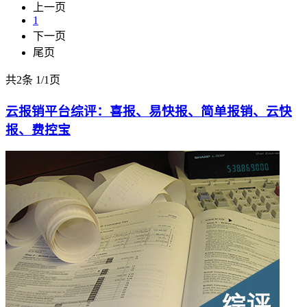
上一页
1
下一页
尾页
共2条
1
/
1页
云报销平台综评：喜报、易快报、简单报销、云快
报、费控宝