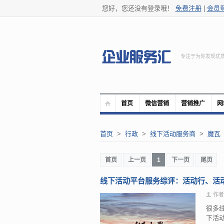
您好，您还没有登录哦！
免费注册
|
会员
专注于为你发现优
首页
微信营销
营销推广
网
首页
>
行政
>
线下活动服务商
>
魔瓦
首页
上一页
1
下一页
尾页
线下活动平台服务综评：活动行、活
作者
很多
下活