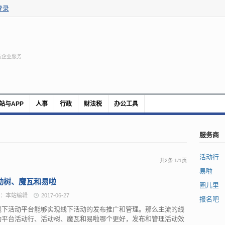
登录
质企业服务
站与APP
人事
行政
财法税
办公工具
服务商
活动行
共2条
1
/
1页
易啦
动树、魔瓦和易啦
圈儿里
：本站编辑
2017-06-27
报名吧
线下活动平台能够实现线下活动的发布推广和管理。那么主流的线
动平台活动行、活动树、魔瓦和易啦哪个更好，发布和管理活动效