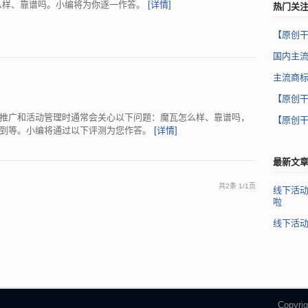
么样、靠谱吗。小编将为你逐一作答。
[详情]
热门关
【原创
国内主
主流商
【原创
推广和活动管理时通常会关心以下问题：魔瓦怎么样、靠谱吗，
【原创
签到等。小编将通过以下评测为您作答。
[详情]
最新文
共2条
1
/
1页
线下活
啦
线下活
Copyr