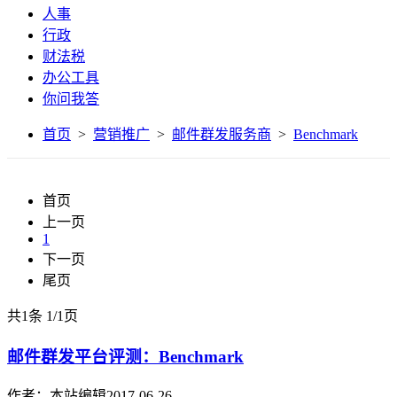
人事
行政
财法税
办公工具
你问我答
首页
>
营销推广
>
邮件群发服务商
>
Benchmark
首页
上一页
1
下一页
尾页
共1条
1
/
1页
邮件群发平台评测：Benchmark
作者：本站编辑
2017-06-26