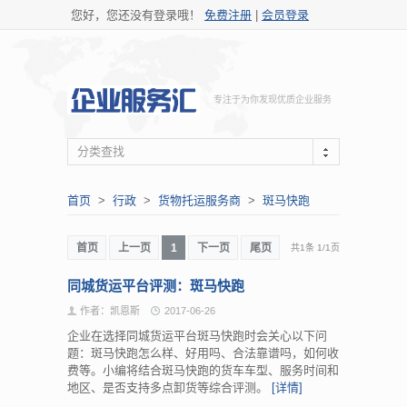
您好，您还没有登录哦！
免费注册
|
会员登录
专注于为你发现优质企业服务
分类查找
首页
>
行政
>
货物托运服务商
>
斑马快跑
首页
上一页
1
下一页
尾页
共1条
1
/
1页
同城货运平台评测：斑马快跑
作者：凯恩斯
2017-06-26
企业在选择同城货运平台斑马快跑时会关心以下问
题：斑马快跑怎么样、好用吗、合法靠谱吗，如何收
费等。小编将结合斑马快跑的货车车型、服务时间和
地区、是否支持多点卸货等综合评测。
[详情]