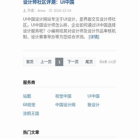
设计师社区评测：UI中国
作者：Anna
2016-12-14
UI中国设计网站专注于UI设计，是界面交互设计师社
区。UI中国设计师怎么样，企业如何通过UI中国选择
设计服务呢？小编将结其对设计师及设计作品审核机
制、设计赛事举办等为您综合评测。
[详情]
首页
上一页
1
下一页
尾页
共9条
1
/
1页
服务商
站酷
视觉中国
UI中国
68视觉
中国设计网
致设计
涂鸦王国
热门文章