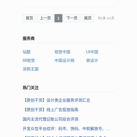
首页
上一页
1
下一页
尾页
共1条
1
/
1页
服务商
站酷
视觉中国
UI中国
68视觉
中国设计网
致设计
涂鸦王国
热门关注
【原创干货】设计类企业服务评测汇总
【原创干货】线上广告投放指南
国内主流代理记账公司综合评测
开发众包平台综评：码市、快码、中软解放号、...