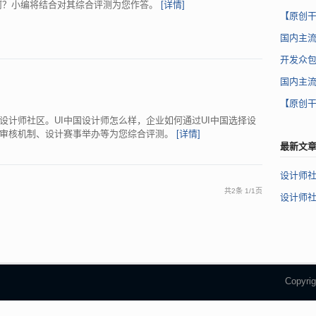
何？小编将结合对其综合评测为您作答。
[详情]
【原创
国内主
开发众包
国内主
【原创
互设计师社区。UI中国设计师怎么样，企业如何通过UI中国选择设
品审核机制、设计赛事举办等为您综合评测。
[详情]
最新文
设计师社
共2条
1
/
1页
设计师社
Copyr