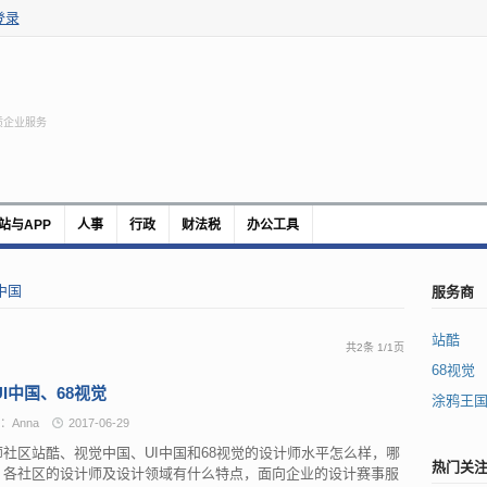
登录
质企业服务
站与APP
人事
行政
财法税
办公工具
服务商
中国
站酷
共2条
1
/
1页
68视觉
I中国、68视觉
涂鸦王
：Anna
2017-06-29
师社区站酷、视觉中国、UI中国和68视觉的设计师水平怎么样，哪
热门关
。各社区的设计师及设计领域有什么特点，面向企业的设计赛事服