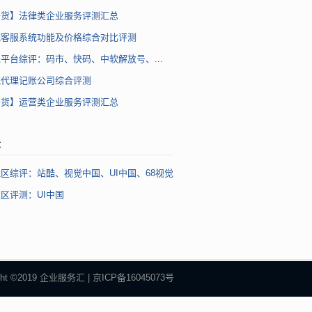
干货】法律类企业服务评测汇总
流客服系统功能及价格综合对比评测
平台综评：码市、快码、中软解放号、...
流代理记账公司综合评测
干货】运营类企业服务评测汇总
章
区综评：站酷、视觉中国、UI中国、68视觉
区评测：UI中国
ight ©2019 企业服务汇 | 京ICP备16045073号