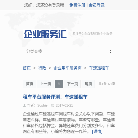
您好，您还没有登录哦！
免费注册
|
会员登录
专注于为你发现优质企业服务
分类查找
首页
>
行政
>
企业用车服务商
>
车速递租车
首页
上一页
1
下一页
尾页
共1条
1
/
1页
租车平台服务评测：车速递租车
作者：Sophie
2017-01-21
企业通过车速递租车网租车时会关心以下问题：车速
递怎么样，车速递租车靠谱吗，车型有哪些，车速递
租车价格包括押金、异地还车费用分别要多少，租车
网点有哪些等，小编将为您逐一作答。
[详情]