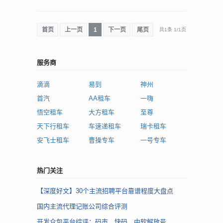
首页
上一页
1
下一页
尾页
共1条
1
/
1页
服务商
滴滴
易到
神州
首汽
AA租车
一嗨
悟空租车
大方租车
至尊
天下行租车
车速递租车
瑞卡租车
安飞士租车
曹操专车
一号专车
热门关注
【深度好文】30个主流招聘平台靠谱程度大盘点
国内主流代理记账公司综合评测
开发众包平台综评：码市、快码、中软解放号、...