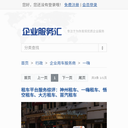
您好，您还没有登录哦！
免费注册
|
会员登录
专注于为你发现优质企业服务
分类查找
首页
>
行政
>
企业用车服务商
>
一嗨
首页
上一页
1
下一页
尾页
共3条
1
/
1页
租车平台服务综评：神州租车、一嗨租车、悟
空租车、大方租车、首汽租车