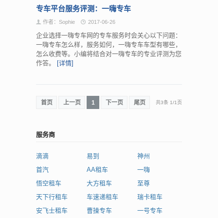
专车平台服务评测：一嗨专车
作者：Sophie
2017-06-26
企业选择一嗨专车网的专车服务时会关心以下问题：
一嗨专车怎么样，服务如何，一嗨专车车型有哪些，
怎么收费等。小编将结合对一嗨专车的专业评测为您
作答。
[详情]
首页
上一页
1
下一页
尾页
共3条
1
/
1页
服务商
滴滴
易到
神州
首汽
AA租车
一嗨
悟空租车
大方租车
至尊
天下行租车
车速递租车
瑞卡租车
安飞士租车
曹操专车
一号专车