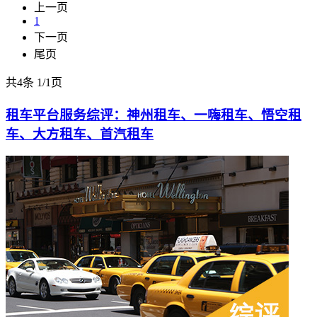
上一页
1
下一页
尾页
共4条
1
/
1页
租车平台服务综评：神州租车、一嗨租车、悟空租
车、大方租车、首汽租车