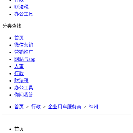
财法税
办公工具
分类查找
首页
微信营销
营销推广
网站与app
人事
行政
财法税
办公工具
你问我答
首页
>
行政
>
企业用车服务商
>
神州
首页