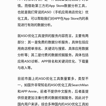
App Store
情。而借助第三方的
数据分析工具，
ASO
也就是我们常说的
（手机应用商店优化）优
APP
App Store
化工具，可以帮助我们对
在
内的表
现进行有效的数据分析。
ASO
就
优化工具提供的服务内容而言，主要有两
部分：其一是免费的数据分析服务，具体包括应
用商店榜单排名、关键词与搜索、具体应用数据
分析等；其二是付费的数据挖掘服务，具体包括
ASO
APP
应用
诊断、
排名和关键词优化、下载量
与收入等。
ASO
目前市面上的
优化工具数量繁多，类型不
ASO
SearchMan
一，如国外非常知名的
优化工具
APP Annie
和
，前者不提供中文服务，后者虽提
供但是更加注重付费的数据挖掘服务，因此对于
ASO
国内用户来讲，综合多种国内的
优化工具如