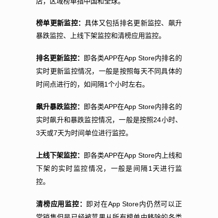
店，区域榜单指中国和全球。
榜单更新监控：
具体又包括排名更新监控、飙升
暴跌监控、上线下架监控和清榜应用监控。
APP
App Store
排名更新监控：
即各类
在
内排名的
实时更新监控情况，一般是按照每天不同具体的
1
时间点进行的，如间隔
个小时左右。
APP
App Store
飙升暴跌监控：
即各类
在
内排名的
24
实时飙升和暴跌监控情况，一般是按照
小时、
3
7
天或
天为时间单位进行监控。
APP
App Store
上线下架监控：
即各类
在
内上线和
1
下架的实时监控情况，一般是间隔
天进行监
控。
App Store
清榜应用监控：
即对在
内仍然可以正
常销售但是已经被苹果从所有榜单中移除的各类