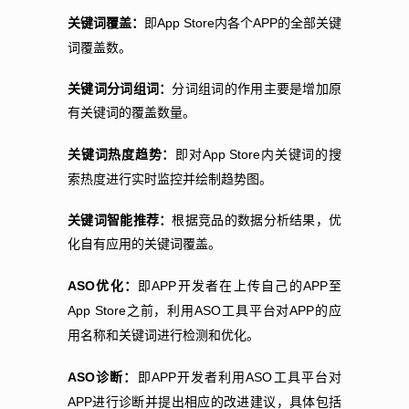
App Store
APP
关键词覆盖：
即
内各个
的全部关键
词覆盖数。
关键词分词组词：
分词组词的作用主要是增加原
有关键词的覆盖数量。
App Store
关键词热度趋势：
即对
内关键词的搜
索热度进行实时监控并绘制趋势图。
关键词智能推荐：
根据竞品的数据分析结果，优
化自有应用的关键词覆盖。
ASO
APP
APP
优化：
即
开发者在上传自己的
至
App Store
ASO
APP
之前，利用
工具平台对
的应
用名称和关键词进行检测和优化。
ASO
APP
ASO
诊断：
即
开发者利用
工具平台对
APP
进行诊断并提出相应的改进建议，具体包括