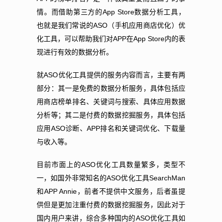
App Store
情。而借助第三方的
数据分析工具，
ASO
也就是我们常说的
（手机应用商店优化）优
APP
App Store
化工具，可以帮助我们对
在
内的表
现进行有效的数据分析。
ASO
就
优化工具提供的服务内容而言，主要有两
部分：其一是免费的数据分析服务，具体包括应
用商店榜单排名、关键词与搜索、具体应用数据
分析等；其二是付费的数据挖掘服务，具体包括
ASO
APP
应用
诊断、
排名和关键词优化、下载量
与收入等。
ASO
目前市面上的
优化工具数量繁多，类型不
ASO
SearchMan
一，如国外非常知名的
优化工具
APP Annie
和
，前者不提供中文服务，后者虽提
供但是更加注重付费的数据挖掘服务，因此对于
ASO
国内用户来讲，综合多种国内的
优化工具如