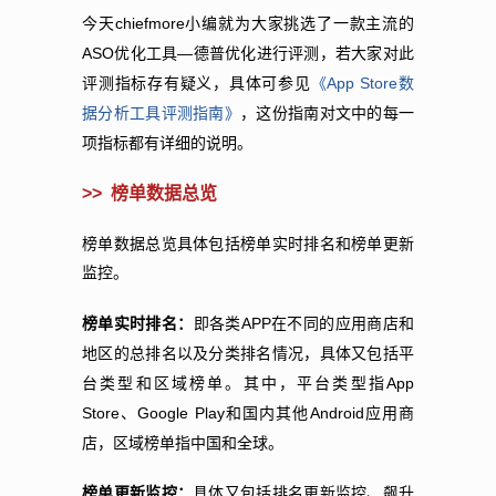
chiefmore
今天
小编就为大家挑选了一款主流的
ASO
—
优化工具
德普优化进行评测，若大家对此
App Store
评测指
标存有疑义，具体可参见
《
数
据分析工具评测指南》
，这份指
南对文中的每一
项指标都有详细的说明。
>>
榜单数据总览
榜单数据总览具体包括榜单实时排名和榜单更新
监控。
APP
榜单实时排名：
即各类
在不同的应用商店和
地区的总排名以及分类排名情况，具体又包括平
App
台类型和区域榜单。其中，平台类型指
Store
Google Play
Android
、
和国内其他
应用商
店，区域榜单指中国和全球。
榜单更新监控：
具体又包括排名更新监控、飙升