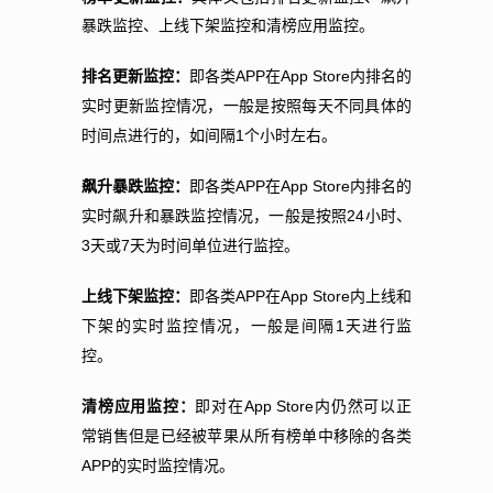
暴跌监控、上线下架监控和清榜应用监控。
APP
App Store
排名更新监控：
即各类
在
内排名的
实时更新监控情况，一般是按照每天不同具体的
1
时间点进行的，如间隔
个小时左右。
APP
App Store
飙升暴跌监控：
即各类
在
内排名的
24
实时飙升和暴跌监控情况，一般是按照
小时、
3
7
天或
天为时间单位进行监控。
APP
App Store
上线下架监控：
即各类
在
内上线和
1
下架的实时监控情况，一般是间隔
天进行监
控。
App Store
清榜应用监控：
即对在
内仍然可以正
常销售但是已经被苹果从所有榜单中移除的各类
APP
的实时监控情况。