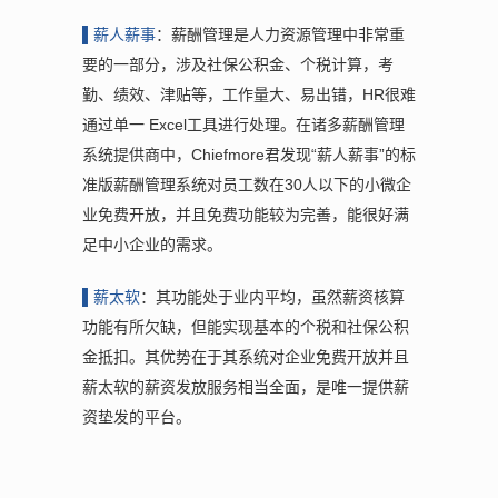
▌薪
人薪事
：薪酬管理是人力资源管理中非常重
要的一部分，涉及社保公积金、个税计算，考
勤、绩效、津贴等，工作量大、易出错，HR很难
通过单一 Excel工具进行处理。在诸多薪酬管理
系统提供商中，Chiefmore君发现“薪人薪事”的标
准版薪酬管理系统对员工数在30人以下的小微企
业免费开放，并且免费功能较为完善，能很好满
足中小企业的需求。
▌薪
太软
：其功能处于业内平均，虽然薪资核算
功能有所欠缺，但能实现基本的个税和社保公积
金抵扣。其优势在于其系统对企业免费开放并且
薪太软的薪资发放服务相当全面，是唯一提供薪
资垫发的平台。