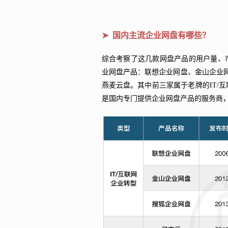
➤ 国内主流企业网盘有哪些？
综合考察了这几款网盘产品的用户量、
业网盘产品：联想企业网盘、金山企业
燕麦云盘。其中前三家属于老牌的IT/
是国内专门提供企业网盘产品的服务商