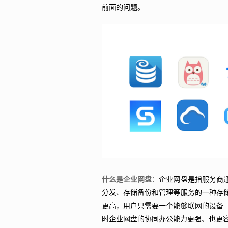
前面的问题。
什么是企业网盘
：
企业网盘是指服务商
分发、存储备份和管理等服务的一种存
更高，用户只需要一个能够联网的设备
时企业网盘的协同办公能力更强、也更