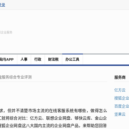
登录
质企业服务
站与APP
人事
行政
财法税
办公工具
服务商
盘服务综合专业评测
亿方云
搜狐企
百度企
求，但并不清楚市场主流的在线客服系统有哪些，做得怎么
坚果云
汇就将综合对比：亿方云、联想企业网盘、够快云库、金山企
搜狐企业网盘这八大国内主流的企业网盘产品，来帮助您回答