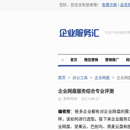
您好，您还没有登录哦！
免费注册
|
会员
专注于为你发现优
首页
微信营销
营销推广
网
首页
>
办公工具
>
企业网盘
> 企业网
企业网盘服务综合专业评测
发布时间： 2017-06-27
编者按
：
很多企业都有对企业网盘的需
样，该如何进行选型。接下来企业服务
业网盘、坚果云、巴别鸟、燕麦云盘和