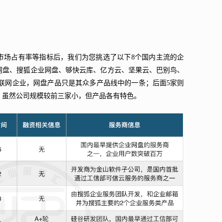
市场占有率等指标后，我们为您挑选了以下8个国内主流的企
网盘、搜狐企业网盘、够快云库、亿方云、坚果云、巴别鸟、
互联网企业，网盘产品只是其众多产品线中的一条；后面5家则
，虽然公司规模较前三家小，但产品各有特色。