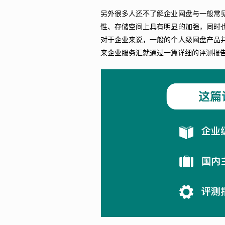
另外很多人还不了解企业网盘与一般常
性、存储空间上具有明显的加强，同时
对于企业来说，一般的个人级网盘产品
来企业服务汇就通过一篇详细的评测报