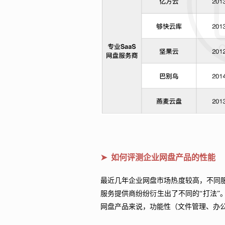
➤ 如何评测企业网盘产品的性能
最近几年企业网盘市场热度较高，不同
服务提供商纷纷衍生出了不同的“打法”
网盘产品来说，功能性（文件管理、办