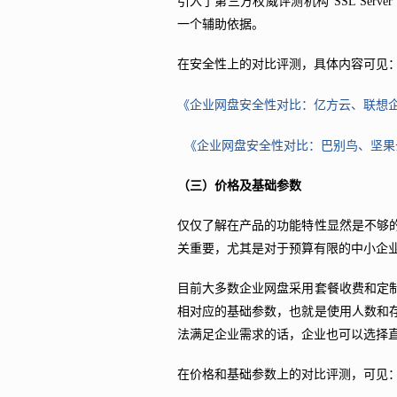
引入了第三方权威评测机构“SSL Serv
一个辅助依据。
在安全性上的对比评测，具体内容可见
《企业网盘安全性对比：亿方云、联想
《企业网盘安全性对比：巴别鸟、坚果
（三）价格及基础参数
仅仅了解在产品的功能特性显然是不够
关重要，尤其是对于预算有限的中小企
目前大多数企业网盘采用套餐收费和定
相对应的基础参数，也就是使用人数和
法满足企业需求的话，企业也可以选择
在价格和基础参数上的对比评测，可见