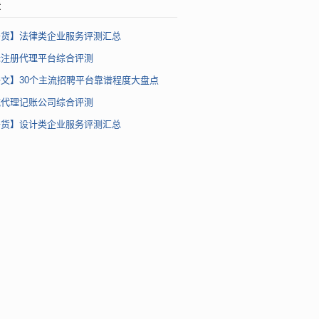
章
干货】法律类企业服务评测汇总
标注册代理平台综合评测
文】30个主流招聘平台靠谱程度大盘点
流代理记账公司综合评测
干货】设计类企业服务评测汇总