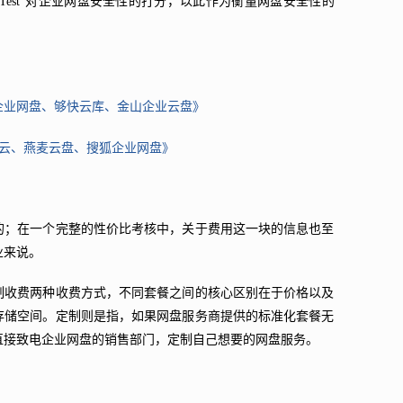
er Test”对企业网盘安全性的打分，以此作为衡量网盘安全性的
：
企业网盘、够快云库、金山企业云盘》
云、燕麦云盘、搜狐企业网盘》
的；在一个完整的性价比考核中，关于费用这一块的信息也至
业来说。
制收费两种收费方式，不同套餐之间的核心区别在于价格以及
存储空间。定制则是指，如果网盘服务商提供的标准化套餐无
直接致电企业网盘的销售部门，定制自己想要的网盘服务。
：