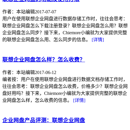
作者：本站编辑
2017-07-07
用户在使用联想企业网盘进行数据存储工作时，往往会思考：
联想企业网盘怎么下载注册登录？联想企业网盘怎么用？联想
企业网盘怎么同步？接下来，Chiemore小编就为大家提供完整
的联想企业网盘怎么用、怎么同步的信息。
[详情]
联想企业网盘怎么样？怎么收费？
作者：本站编辑
2017-06-12
编者按：用户在使用联想企业网盘进行数据文档存储工作时，
往往会思考：联想企业网盘怎么收费，价格多少？联想企业网
盘好用吗？接下来，Chiemore小编就为大家提供完整的联想企
业网盘怎么样，怎么收费的信息。
[详情]
企业网盘产品评测：联想企业网盘