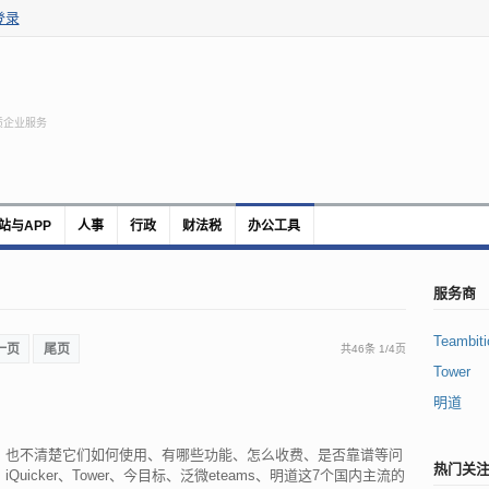
登录
质企业服务
站与APP
人事
行政
财法税
办公工具
服务商
Teambiti
一页
尾页
共46条
1
/
4页
Tower
明道
，也不清楚它们如何使用、有哪些功能、怎么收费、是否靠谱等问
热门关
le、iQuicker、Tower、今目标、泛微eteams、明道这7个国内主流的