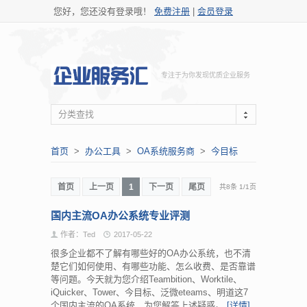
您好，您还没有登录哦！
免费注册
|
会员登录
专注于为你发现优质企业服务
分类查找
首页
>
办公工具
>
OA系统服务商
>
今目标
首页
上一页
1
下一页
尾页
共8条
1
/
1页
国内主流OA办公系统专业评测
作者：Ted
2017-05-22
很多企业都不了解有哪些好的OA办公系统，也不清
楚它们如何使用、有哪些功能、怎么收费、是否靠谱
等问题。今天就为您介绍Teambition、Worktile、
iQuicker、Tower、今目标、泛微eteams、明道这7
个国内主流的OA系统，为您解答上述疑惑。
[详情]