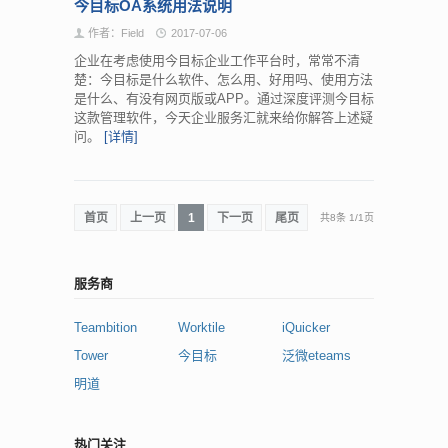
今目标OA系统用法说明
作者：Field
2017-07-06
企业在考虑使用今目标企业工作平台时，常常不清
楚：今目标是什么软件、怎么用、好用吗、使用方法
是什么、有没有网页版或APP。通过深度评测今目标
这款管理软件，今天企业服务汇就来给你解答上述疑
问。
[详情]
首页
上一页
1
下一页
尾页
共8条
1
/
1页
服务商
Teambition
Worktile
iQuicker
Tower
今目标
泛微eteams
明道
热门关注