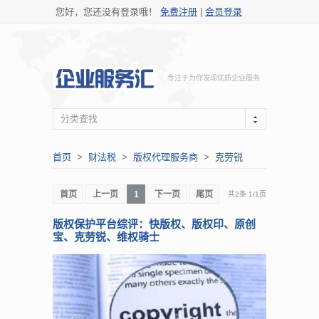
您好，您还没有登录哦！
免费注册
|
会员登录
专注于为你发现优质企业服务
分类查找
首页
>
财法税
>
版权代理服务商
>
克劳锐
首页
上一页
1
下一页
尾页
共2条
1
/
1页
版权保护平台综评：快版权、版权印、原创
宝、克劳锐、维权骑士