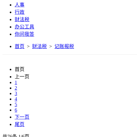
人事
行政
财法税
办公工具
你问我答
首页
>
财法税
>
记账报税
首页
上一页
1
2
3
4
5
6
下一页
尾页
共76条
1
/
6页