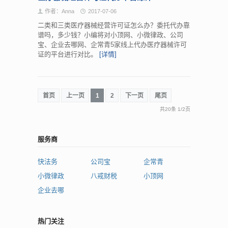
作者：Anna
2017-07-06
二类和三类医疗器械经营许可证怎么办？委托代办靠
谱吗，多少钱？小编将对小顶网、小微律政、公司
宝、企业去哪网、企常青5家线上代办医疗器械许可
证的平台进行对比。
[详情]
首页
上一页
1
2
下一页
尾页
共20条
1
/
2页
服务商
快法务
公司宝
企常青
小微律政
八戒财税
小顶网
企业去哪
热门关注