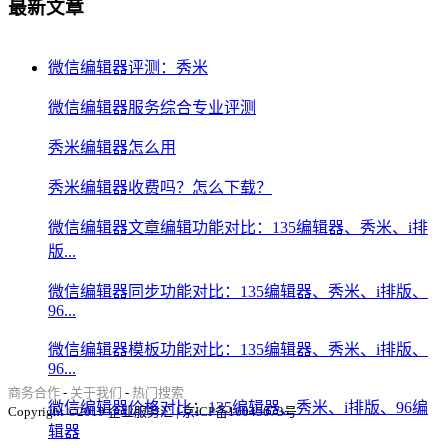
最新文章
微信编辑器评测：秀米
微信编辑器服务综合专业评测
秀米编辑器怎么用
秀米编辑器收费吗？怎么下载？
微信编辑器文章编辑功能对比：135编辑器、秀米、i排
版...
微信编辑器同步功能对比：135编辑器、秀米、i排版、
96...
微信编辑器模板功能对比：135编辑器、秀米、i排版、
96...
商务合作
-
关于我们
-
热门搜索
微信编辑器价格对比：135编辑器、秀米、i排版、96编
Copyright ©2019 企业服务汇 | 京ICP备16045073号
辑器