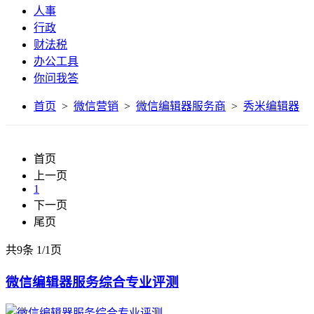
人事
行政
财法税
办公工具
你问我答
首页
>
微信营销
>
微信编辑器服务商
>
秀米编辑器
首页
上一页
1
下一页
尾页
共9条
1
/
1页
微信编辑器服务综合专业评测