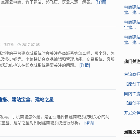
、点赢云电商、竹子建站、起飞页、筑云来逐一解答。
[详情]
电商建
盒、建...
电商建
宝盒...
电商建
盒、建...
：凯恩斯
2017-07-05
通过建站平台建商城系统时会关注各商城系统怎么样，哪个好，怎
以及多少钱等。小编将结合商品编辑和管理功能、交易系统，客服
热门关
为您总结挑选在线商城系统需要关注的问题。
[详情]
主流商
【原创
国内主
速搭、建站宝盒、建站之星
【原创
开发众包
发吗，手机商城怎么建，是企业选择自建商城系统时关心的问
、建站宝盒、建站之星对如何建商城系统进行分析。
[详情]
最新文