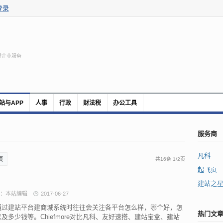
登录
质企业服务
站与APP
人事
行政
财法税
办公工具
服务商
凡科
页
共16条
1
/
2页
起飞页
建站之
：本站编辑
2017-06-27
通过建站平台建商城系统时往往会关注各平台怎么样，哪个好，怎
热门文
及多少钱等。Chiefmore对比凡科、友好速搭、建站宝盒、建站