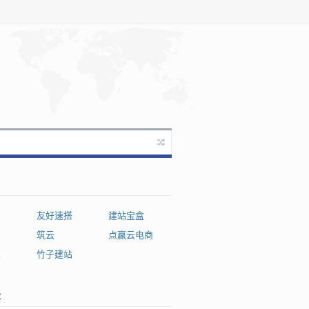
友好速搭
建站宝盒
筑云
点赢云电商
星
竹子建站
章