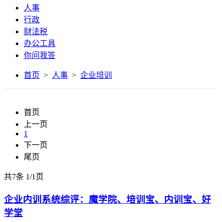
人事
行政
财法税
办公工具
你问我答
首页
>
人事
>
企业培训
首页
上一页
1
下一页
尾页
共7条
1
/
1页
企业内训系统综评：魔学院、培训宝、内训宝、好
学堂