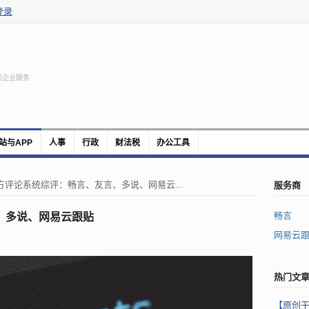
登录
质企业服务
站与APP
人事
行政
财法税
办公工具
服务商
方评论系统综评：畅言、友言、多说、网易云...
畅言
、多说、网易云跟贴
网易云
热门文
【原创