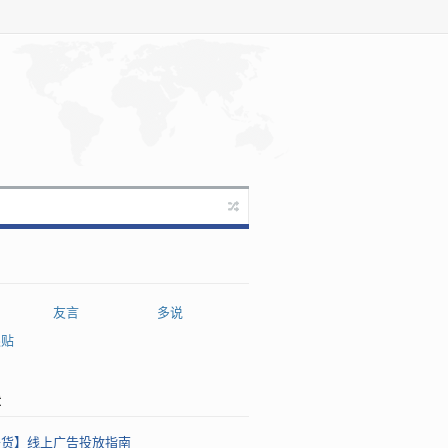
友言
多说
跟贴
章
干货】线上广告投放指南