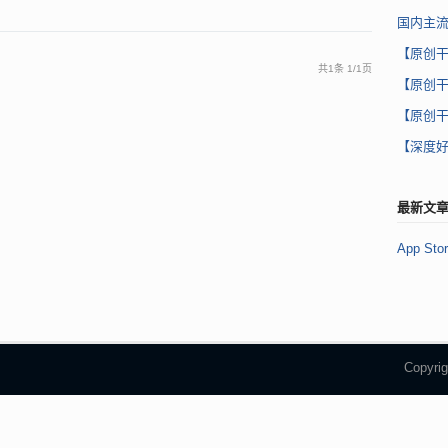
国内主
【原创
共1条
1
/
1页
【原创
【原创
【深度好
最新文
App 
Copyr