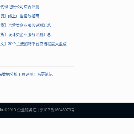
流代理记账公司综合评测
干货】线上广告投放指南
干货】运营类企业服务评测汇总
干货】设计类企业服务评测汇总
文】30个主流招聘平台靠谱程度大盘点
章
Store数据分析工具评测：鸟哥笔记
ight ©2019 企业服务汇 | 京ICP备16045073号