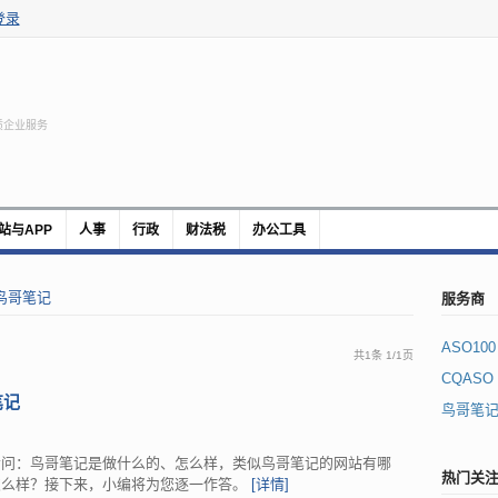
登录
质企业服务
站与APP
人事
行政
财法税
办公工具
服务商
鸟哥笔记
ASO100
共1条
1
/
1页
CQASO
笔记
鸟哥笔
会问：鸟哥笔记是做什么的、怎么样，类似鸟哥笔记的网站有哪
热门关
怎么样？接下来，小编将为您逐一作答。
[详情]