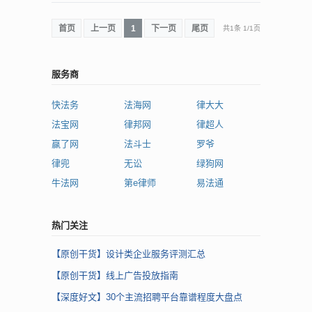
首页
上一页
1
下一页
尾页
共1条
1
/
1页
服务商
快法务
法海网
律大大
法宝网
律邦网
律超人
赢了网
法斗士
罗爷
律兜
无讼
绿狗网
牛法网
第e律师
易法通
热门关注
【原创干货】设计类企业服务评测汇总
【原创干货】线上广告投放指南
【深度好文】30个主流招聘平台靠谱程度大盘点