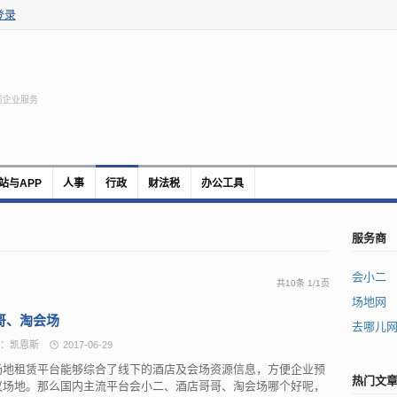
登录
质企业服务
站与APP
人事
行政
财法税
办公工具
服务商
会小二
共10条
1
/
1页
场地网
哥、淘会场
去哪儿
：凯恩斯
2017-06-29
场地租赁平台能够综合了线下的酒店及会场资源信息，方便企业预
热门文
议场地。那么国内主流平台会小二、酒店哥哥、淘会场哪个好呢，