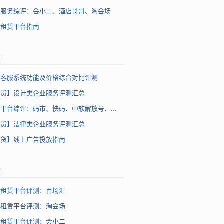
地服务综评：会小二、酒店哥哥、淘会场
地租赁平台指南
注
流客服系统功能及价格综合对比评测
干货】设计类企业服务评测汇总
平台综评：码市、快码、中软解放号、...
干货】法律类企业服务评测汇总
干货】线上广告投放指南
章
地租赁平台评测：百场汇
地租赁平台评测：淘会场
地租赁平台评测：会小二