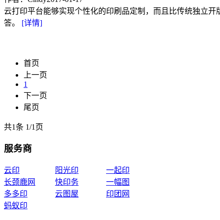
云打印平台能够实现个性化的印刷品定制，而且比传统独立开
答。
[详情]
首页
上一页
1
下一页
尾页
共1条
1
/
1页
服务商
云印
阳光印
一起印
长颈鹿网
快印务
一幅图
多多印
云图屋
印团网
蚂蚁印