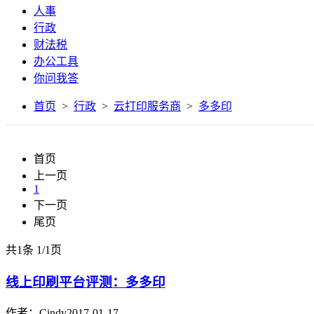
人事
行政
财法税
办公工具
你问我答
首页
>
行政
>
云打印服务商
>
多多印
首页
上一页
1
下一页
尾页
共1条
1
/
1页
线上印刷平台评测：多多印
作者：Cindy
2017-01-17