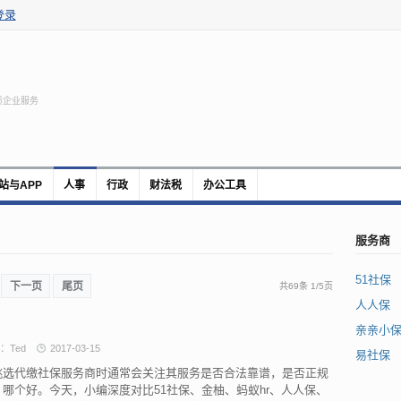
登录
质企业服务
站与APP
人事
行政
财法税
办公工具
服务商
51社保
下一页
尾页
共69条
1
/
5页
人人保
亲亲小
：Ted
2017-03-15
易社保
挑选代缴社保服务商时通常会关注其服务是否合法靠谱，是否正规
，哪个好。今天，小编深度对比51社保、金柚、蚂蚁hr、人人保、