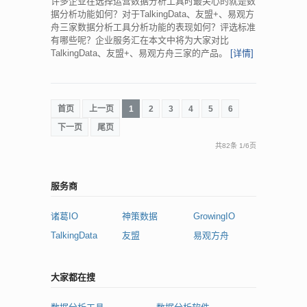
许多企业在选择运营数据分析工具时最关心的就是数
据分析功能如何？对于TalkingData、友盟+、易观方
舟三家数据分析工具分析功能的表现如何？评选标准
有哪些呢？企业服务汇在本文中将为大家对比
TalkingData、友盟+、易观方舟三家的产品。
[详情]
首页
上一页
1
2
3
4
5
6
下一页
尾页
共82条
1
/
6页
服务商
诸葛IO
神策数据
GrowingIO
TalkingData
友盟
易观方舟
大家都在搜