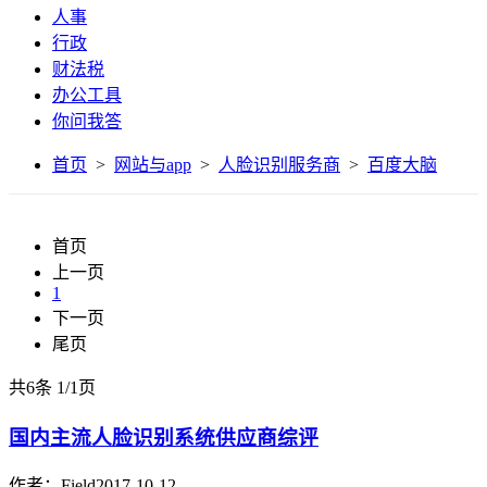
人事
行政
财法税
办公工具
你问我答
首页
>
网站与app
>
人脸识别服务商
>
百度大脑
首页
上一页
1
下一页
尾页
共6条
1
/
1页
国内主流人脸识别系统供应商综评
作者：Field
2017-10-12