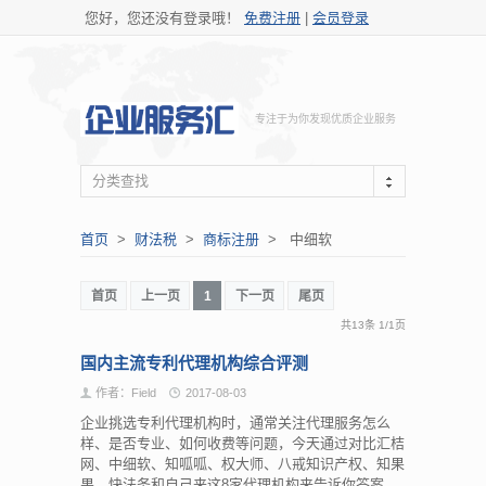
您好，您还没有登录哦！
免费注册
|
会员登录
专注于为你发现优质企业服务
分类查找
首页
>
财法税
>
商标注册
> 中细软
首页
上一页
1
下一页
尾页
共13条
1
/
1页
国内主流专利代理机构综合评测
作者：Field
2017-08-03
企业挑选专利代理机构时，通常关注代理服务怎么
样、是否专业、如何收费等问题，今天通过对比汇桔
网、中细软、知呱呱、权大师、八戒知识产权、知果
果、快法务和自己来这8家代理机构来告诉你答案。