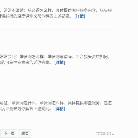
，常常不清楚：猎必得怎么样、具体提供哪些服务内容、猎头服
通过对猎必得的深度评测来帮你解答上述疑惑。
[详情]
常常会问：举贤网怎么样、举贤网靠谱吗、平台猎头资质如何。
头平台的可靠性考察来告诉你答案。
[详情]
清楚：举贤网是什么、举贤网怎么样、具体提供哪些服务、是怎
网的深度评测来为你解答上述疑问。
[详情]
下一页
尾页
共73条
3
/
5页