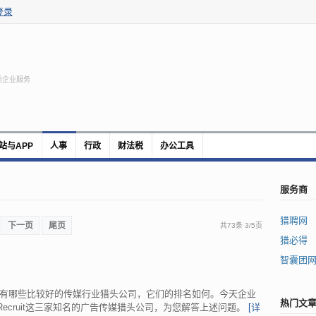
登录
质企业服务
站与APP
人事
行政
财法税
办公工具
服务商
猎聘网
下一页
尾页
共73条
3
/
5页
猎必得
智囊团
有哪些比较好的传媒行业猎头公司，它们的排名如何。今天企业
热门文
ecruit这三家知名的广告传媒猎头公司，为您解答上述问题。
[详