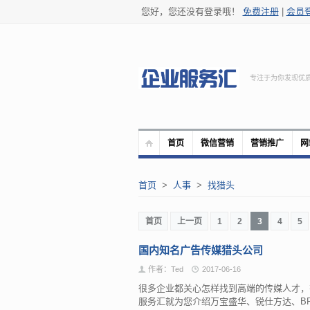
您好，您还没有登录哦！
免费注册
|
会员
专注于为你发现优
首页
微信营销
营销推广
网
首页
>
人事
>
找猎头
首页
上一页
1
2
3
4
5
国内知名广告传媒猎头公司
作者：Ted
2017-06-16
很多企业都关心怎样找到高端的传媒人才，
服务汇就为您介绍万宝盛华、锐仕方达、BR