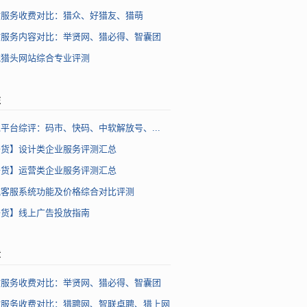
站服务收费对比：猎众、好猎友、猎萌
站服务内容对比：举贤网、猎必得、智囊团
流猎头网站综合专业评测
注
平台综评：码市、快码、中软解放号、...
干货】设计类企业服务评测汇总
干货】运营类企业服务评测汇总
流客服系统功能及价格综合对比评测
干货】线上广告投放指南
章
站服务收费对比：举贤网、猎必得、智囊团
站服务收费对比：猎聘网、智联卓聘、猎上网