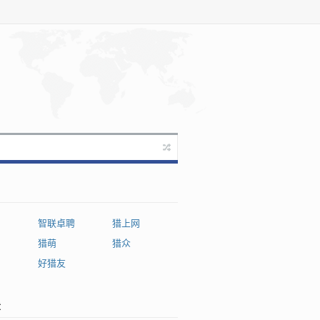
智联卓聘
猎上网
猎萌
猎众
网
好猎友
章