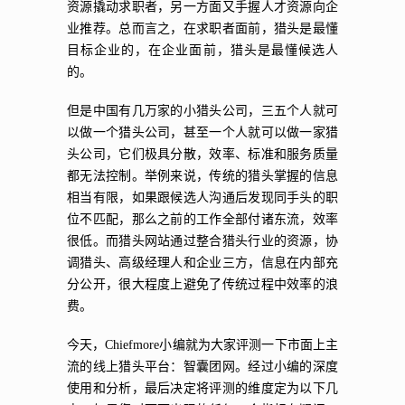
资源撬动求职者，另一方面又手握人才资源向企
业推荐。总而言之，在求职者面前，猎头是最懂
目标企业的，在企业面前，猎头是最懂候选人
的。
但是中国有几万家的小猎头公司，三五个人就可
以做一个猎头公司，甚至一个人就可以做一家猎
头公司，它们极具分散，效率、标准和服务质量
都无法控制。举例来说，传统的猎头掌握的信息
相当有限，如果跟候选人沟通后发现同手头的职
位不匹配，那么之前的工作全部付诸东流，效率
很低。而猎头网站通过整合猎头行业的资源，协
调猎头、高级经理人和企业三方，信息在内部充
分公开，很大程度上避免了传统过程中效率的浪
费。
今天，Chiefmore小编就为大家评测一下市面上主
流的线上猎头平台：智囊团网。
经过小编的深度
使用和分析，最后决定将评测的维度定为以下几