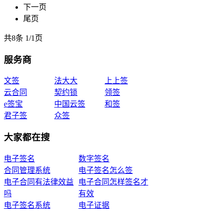
下一页
尾页
共8条
1
/
1页
服务商
文签
法大大
上上签
云合同
契约锁
领签
e签宝
中国云签
和签
君子签
众签
大家都在搜
电子签名
数字签名
合同管理系统
电子签名怎么签
电子合同有法律效益
电子合同怎样签名才
吗
有效
电子签名系统
电子证据