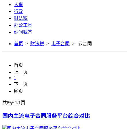
人事
行政
财法税
办公工具
你问我答
首页
>
财法税
>
电子合同
> 云合同
首页
上一页
1
下一页
尾页
共8条
1
/
1页
国内主流电子合同服务平台综合对比