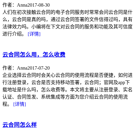
作者：Anna
2017-08-30
人们在初次接触云合同的电子合同服务时常常会问云合同是什
么，云合同是真的吗，通过云合同签署的文件信得过吗，具有
法律效力吗。小编将在下文对云合同的服务和功能及其可信度
进行介绍。
[详情]
云合同怎么用，怎么收费
作者：Anna
2017-07-20
企业选择云合同时会关心云合同的使用流程是否便捷，如何进
行注册登录，云合是否支持移动签署，云合同；官网及app下
载地址是什么吗，怎么收费等。本文将主要从注册登录、实名
认证、合同签发、系统集成等方面为您介绍云合同的使用流
程。
[详情]
云合同怎么样