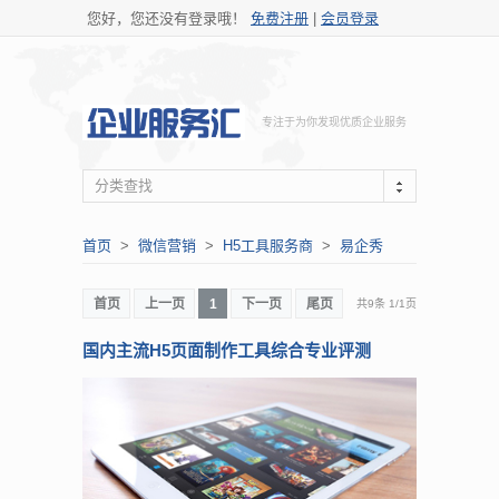
您好，您还没有登录哦！
免费注册
|
会员登录
专注于为你发现优质企业服务
分类查找
首页
>
微信营销
>
H5工具服务商
>
易企秀
首页
上一页
1
下一页
尾页
共9条
1
/
1页
国内主流H5页面制作工具综合专业评测