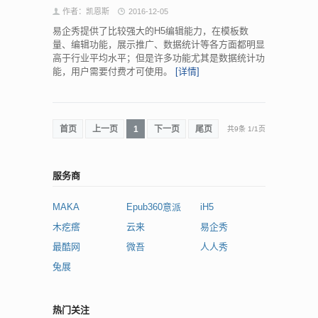
作者：凯恩斯
2016-12-05
易企秀提供了比较强大的H5编辑能力，在模板数
量、编辑功能，展示推广、数据统计等各方面都明显
高于行业平均水平；但是许多功能尤其是数据统计功
能，用户需要付费才可使用。
[详情]
首页
上一页
1
下一页
尾页
共9条
1
/
1页
服务商
MAKA
Epub360意派
iH5
木疙瘩
云来
易企秀
最酷网
微吾
人人秀
兔展
热门关注