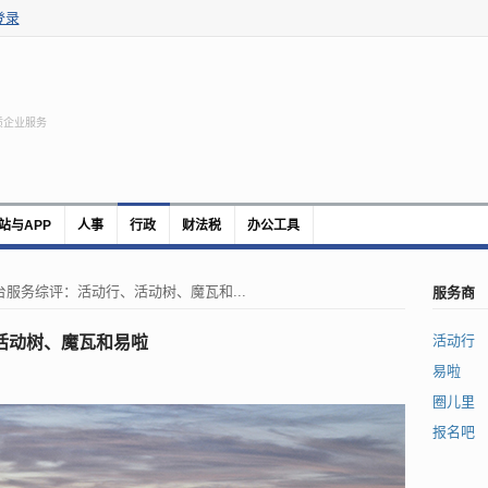
登录
质企业服务
站与APP
人事
行政
财法税
办公工具
服务商
服务综评：活动行、活动树、魔瓦和...
活动行
活动树、魔瓦和易啦
易啦
圈儿里
报名吧