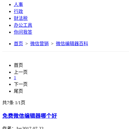
人事
行政
财法税
办公工具
你问我答
首页
>
微信营销
>
微信编辑器百科
首页
上一页
1
下一页
尾页
共7条
1
/
1页
免费微信编辑器哪个好
作者：Jay
2017-07-22