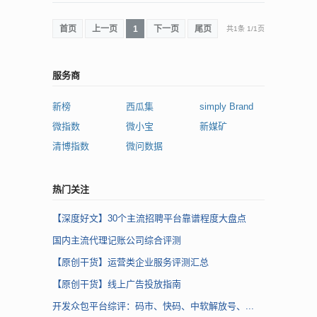
首页
上一页
1
下一页
尾页
共1条
1
/
1页
服务商
新榜
西瓜集
simply Brand
微指数
微小宝
新媒矿
清博指数
微问数据
热门关注
【深度好文】30个主流招聘平台靠谱程度大盘点
国内主流代理记账公司综合评测
【原创干货】运营类企业服务评测汇总
【原创干货】线上广告投放指南
开发众包平台综评：码市、快码、中软解放号、...