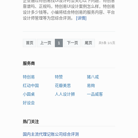
企业通过特创易找UI设计时会关心以下问题：特创意
靠谱吗、正规吗，特创易UI设计案例怎么样，特创易
设计多少钱等。小编将结合特创易的服务内容、平台
设计师管理等为您综合评测。
[详情]
首页
上一页
1
下一页
尾页
共5条
1
/
1页
服务商
特创易
特赞
猪八戒
红动中国
花瓣美思
易绚
小圆桌
人人设计狮
一品威客
好设会
热门关注
国内主流代理记账公司综合评测