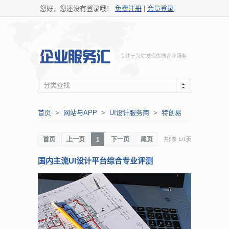
您好，您还没有登录哦！
免费注册
|
会员登录
专注于为你发现优质企业服务
分类查找
首页
>
网站与APP
>
UI设计服务商
>
特创易
首页
上一页
1
下一页
尾页
共5条
1
/
1页
国内主流UI设计平台综合专业评测