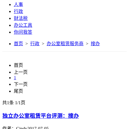
人事
行政
财法税
办公工具
你问我答
首页
>
行政
>
办公室租赁服务商
>
搜办
首页
上一页
1
下一页
尾页
共1条
1
/
1页
独立办公室租赁平台评测：搜办
作者：Cindy
2017-07-05