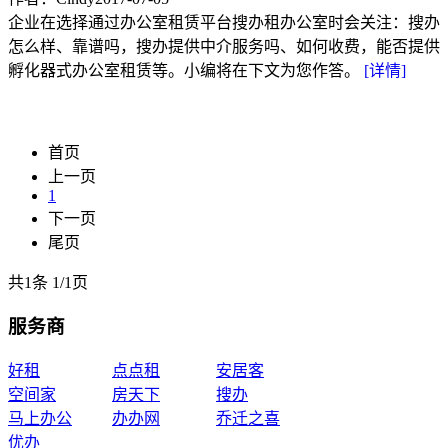
企业在选择通过办公室租赁平台搜办租办公室时会关注：搜办
怎么样、靠谱吗，搜办提供中介服务吗、如何收费，能否提供
孵化器式办公室租赁等。小编将在下文为您作答。
[详情]
首页
上一页
1
下一页
尾页
共1条
1
/
1页
服务商
好租
点点租
安居客
空间家
房天下
搜办
马上办公
办办网
乔迁之喜
优办