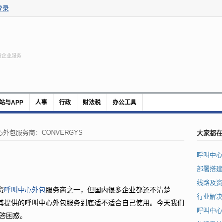
登录
质企业服务
站与APP
人事
行政
财法税
办公工具
大家都
外包服务商：CONVERGYS
呼叫中
部署搭
线路及
资
呼叫中心外包
服务商之一，但国内很多企业都还不清楚
行业解
不了解其提供的呼叫中心外包服务到底适不适合自己使用。今天我们
呼叫中
解答困惑。