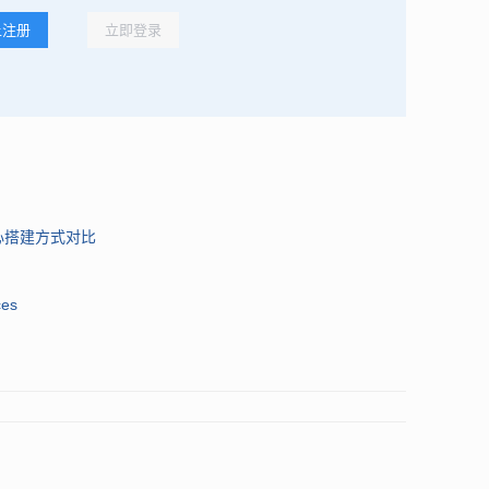
球知名外包公司Convergys在中国的独资子公司，在国内的
上注册
立即登录
户群体以500强企业和大型跨国企业为主，大多数业务都是
世界领先的呼叫中心外包商，最大的优势就是其业务交付能力极强，
心运营、管理服务，此外
Convergys
还通过了COPC（Customer
enter）认证，这是目前世界上最权威的针对客服绩效及管理的标准认证。但
相比于国内其它的二三线外包商来说也明显要昂贵一些，因此并不太
心搭建方式对比
es