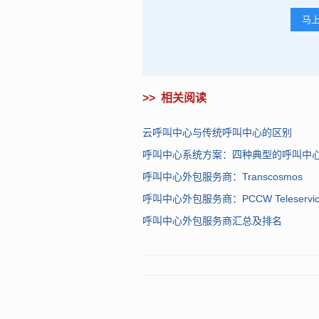
科纬隽（苏州）信息咨询有限公司，作为全
马
呼叫中心外包领域中属于第一梯队。其客
在全球范围合作。Convergys作为
并为用户提供了世界最高水平的呼叫中
Operations Performance C
另一方面，Convergys的坐席成本
>>
相关阅读
适合预算较低的中小企业使用。
云呼叫中心与传统呼叫中心的区别
呼叫中心系统方案：四种典型的呼叫中
呼叫中心外包服务商：Transcosmos
呼叫中心外包服务商：PCCW Teleservic
呼叫中心外包服务商汇总及排名