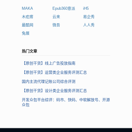
MAKA
Epub360意派
iH5
木疙瘩
云来
易企秀
最酷网
微吾
人人秀
兔展
热门文章
【原创干货】线上广告投放指南
【原创干货】运营类企业服务评测汇总
国内主流代理记账公司综合评测
【原创干货】设计类企业服务评测汇总
开发众包平台综评：码市、快码、中软解放号、开源
众包