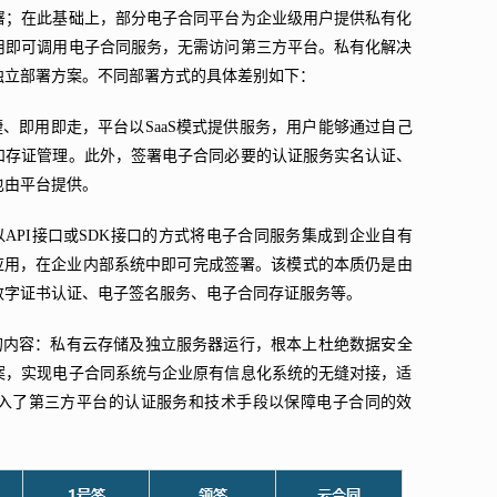
署；在此基础上，部分电子合同平台为企业级用户提供私有化
用即可调用电子合同服务，无需访问第三方平台。私有化解决
独立部署方案。不同部署方式的具体差别如下：
、即用即走，平台以SaaS模式提供服务，用户能够通过自己
和存证管理。此外，签署电子合同必要的认证服务实名认证、
也由平台提供。
API接口或SDK接口的方式将电子合同服务集成到企业自有
应用，在企业内部系统中即可完成签署。该模式的本质仍是由
数字证书认证、电子签名服务、电子合同存证服务等。
的内容：私有云存储及独立服务器运行，根本上杜绝数据安全
案，实现电子合同系统与企业原有信息化系统的无缝对接，适
入了第三方平台的认证服务和技术手段以保障电子合同的效