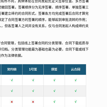
也有所不同，具体体现在合同发起式定义签章位置、多方签署
时撤回签署。签署顺序分为无序签署、顺序签署、单独签署三
签署建立缔约的合同形式，签署各方均完成签署后合同才算完
限定了合同签署方的签署的顺序，能够起到审批流转的作用；
人，但各签署人之间并没有关系，仅与合同发起人构成缔约关
行合同管理，包括线上签署合同的分类管理、合同下载纸质存
并归档。分类管理功能最为基础也最为必要，合同下载或线下
能作为法律依据。