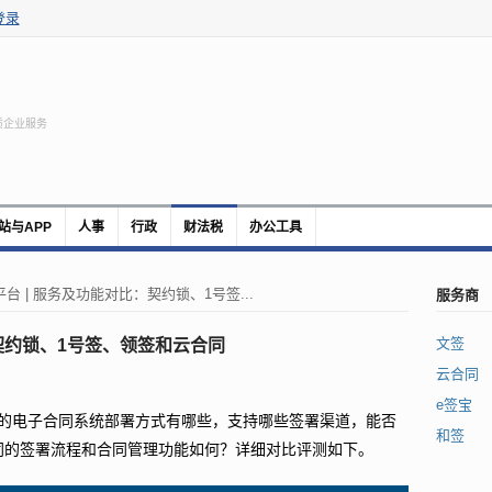
登录
质企业服务
站与APP
人事
行政
财法税
办公工具
服务商
台 | 服务及功能对比：契约锁、1号签...
文签
契约锁、1号签、领签和云合同
云合同
e签宝
同的电子合同系统部署方式有哪些，支持哪些签署渠道，能否
和签
同的签署流程和合同管理功能如何？详细对比评测如下。