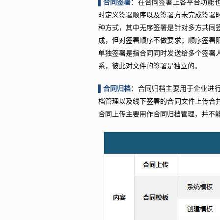
▌
合同签署
：在合同签署上各平台功能
时定义签署顺序以及签署方未完成签署
种方式，其中无序签署是针对多方共同
成，但对签署顺序不做要求；顺序签署
单独签署是指合同同时发送给多个签署
系，彼此对文件的签署是独立的。
▌
合同归档
：合同归档主要用于企业进
档管理以及线下签署的合同文件上传合
合同上传主要用作合同归档管理，并不