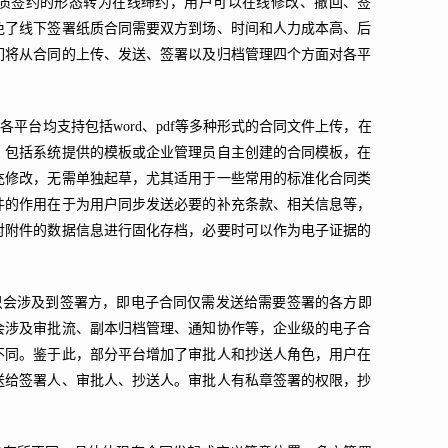
质签约的形态转为在线缔约，用户可以在线修改、撤回、签
免了线下签署纸质合同需要双方到场、时间和人力成本高、后
们将从合同的上传、发送、签署以及归档管理四个方面对各平
平台均支持包括word、pdf等多种形式的合同文件上传，在
，包括系统提供的模板或企业管理员自主创建的合同模板，在
充修改，无需单独起草，尤其适用于一些常用的标准化合同类
件的作用在于为用户同步发送必要的补充条款、相关信息等，
对附件的数据信息进行固化存档，必要时可以作为电子证据的
只会涉及到签署方，即电子合同仅需发送给需要签署的各方即
会涉及审批流、副本归档管理、通知协作等，企业级的电子合
不同。鉴于此，部分平台增加了审批人和抄送人角色，用户在
送给签署人、审批人、抄送人。审批人有私章签署的权限，抄