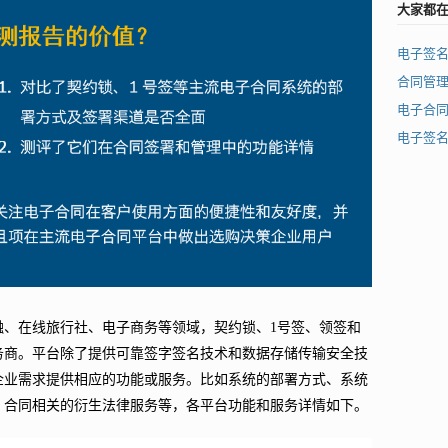
大家都
电子签
合同管
电子合
电子签
融、在线旅行社、电子商务等领域，
契约锁、1号签、领签和
务商。平台除了提供可靠签字签名技术和数据存储传输安全技
企业需求提供相应的功能或服务。比如系统的部署方式、系统
、合同相关的衍生法律服务等，各平台功能和服务详情如下。