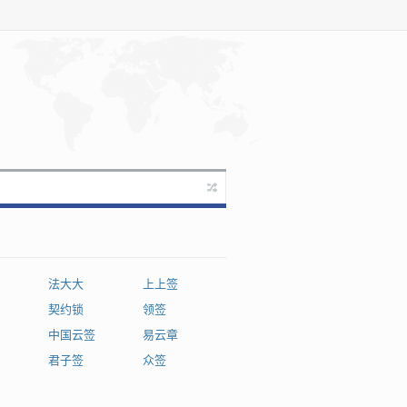
法大大
上上签
契约锁
领签
中国云签
易云章
君子签
众签