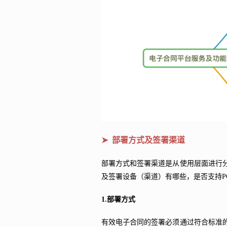
➤ 部署方式及签署渠道
部署方式和签署渠道是从使用层面进行
及签署设备（渠道）有哪些，是否支持P
1.部署方式
有效电子合同的签署必须通过符合标准