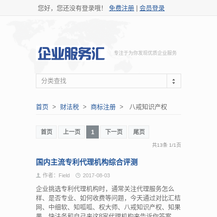
您好，您还没有登录哦！
免费注册
|
会员登录
专注于为你发现优质企业服务
分类查找
首页
>
财法税
>
商标注册
> 八戒知识产权
首页
上一页
1
下一页
尾页
共13条
1
/
1页
国内主流专利代理机构综合评测
作者：Field
2017-08-03
企业挑选专利代理机构时，通常关注代理服务怎么
样、是否专业、如何收费等问题，今天通过对比汇桔
网、中细软、知呱呱、权大师、八戒知识产权、知果
果、快法务和自己来这8家代理机构来告诉你答案。